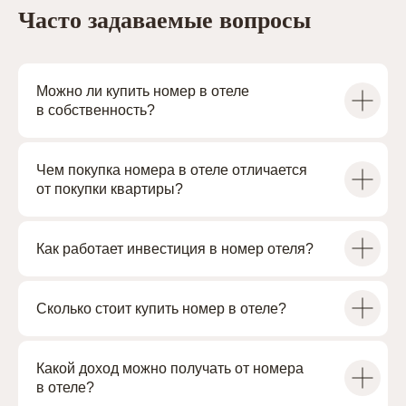
в
разделе Проекты
Часто задаваемые вопросы
или свяжитесь с нами, чтобы получить
презентацию о гостиничной недвижимости
с гарантированной чистой доходностью
Можно ли купить номер в отеле
от 10% годовых.
в собственность?
+7 (812) 614-11-90
cbo@academia-group.ru
Чем покупка номера в отеле отличается
от покупки квартиры?
Как работает инвестиция в номер отеля?
TELEGRAM-КАНАЛ «САЛОН
ИМЕНИТЫХ РАНТЬЕ»
Сколько стоит купить номер в отеле?
Какой доход можно получать от номера
в отеле?