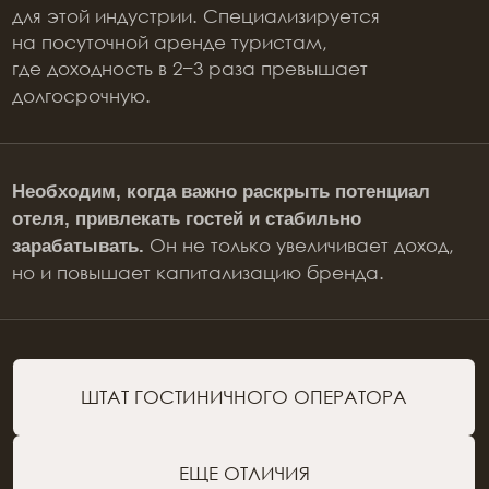
спроса, целевой аудитории, звездности,
финансовой модели.
Оценивает прочность
девелоперского проекта:
рассчитывает прибыль от затрат, сроки,
рентабельность инвестиций, точки
оптимизации.
При расчете финансовой модели по
системе USALI
определяет валовый оборот, среднюю
цену продажи номеров, загрузку
номерного фонда, постоянные
и переменные расходы, чистый доход
и индекс доходности. В постоянные
расходы ГО закладываются арендные