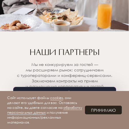
НАШИ ПАРТНЕРЫ
Мы не конкурируем за гостей —
мы расширяем рынок: сотрудничаем
с туроператорами и конференц-сервисами.
Заключаем контракты на прием
и размещение корпоративных гостей
из ведущих российских компаний.
новости и закрытые
Сайт использует файлы
cookies
, они
предложения
делают его удобным для вас. Оставаясь
на сайте, вы даете согласие на
обработку
ПРИНИМАЮ
TELEGRAM
MAX
персональных данных
и получение
информационных/рекламных
Позже
материалов.