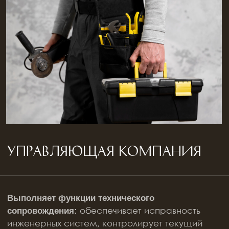
Гостиничный оператор
(Hotel management
company)
Занимается управлением и организацией
гостиничного менеджмента со штатной
специфичными
структурой и бизнес-процессами,
для этой индустрии. Специализируется
на посуточной аренде туристам,
где
доходность в 2−3 раза превышает
долгосрочную.
Необходим, когда важно раскрыть потенциал
отеля, привлекать гостей и стабильно
Он не только увеличивает доход,
зарабатывать.
но и повышает капитализацию бренда.