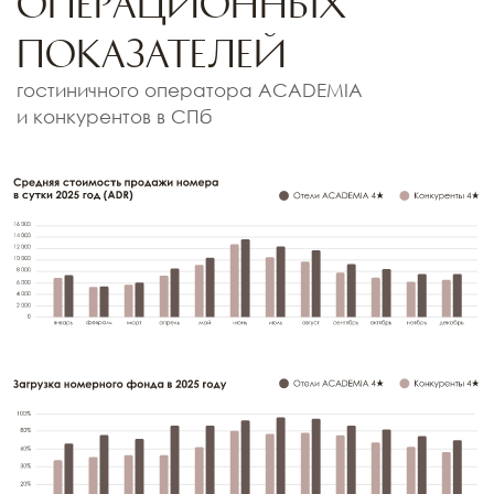
НАШИ ОТЕЛИ
В ОСОБНЯКАХ
(I)
Концепция
Каждый отель ACADEMIA — место, где гости
погружаются в эпоху прошлых веков:
получают письмо от графа Шувалова,
встречают исторических «жителей» Особняка,
пьют любимое вино Екатерины из винтажного
бокала и слушают любопытную историю
памятника архитектуры;
рассматривают антиквариат в исторических