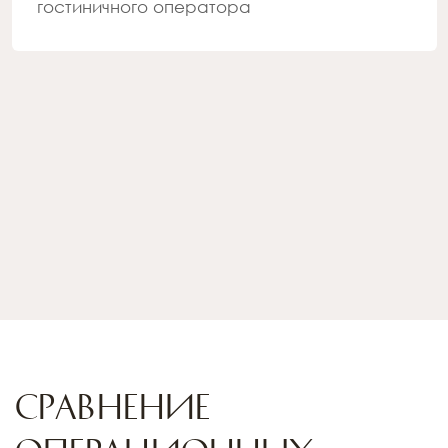
ОПЕРАТОР ПОЛУЧАЕТ
БРОНИРОВАНИЯ
Гостиничный оператор представлен на всех
ведущих онлайн-площадках бронирования —
это дает максимальную видимость на рынке.
Вместе с тем, официальный сайт, как канал
бронирования приносит 49% прямых продаж без
комиссий OTA. Таким образом ГО оптимизирует
и сокращает затраты, чтобы всегда
обеспечивать доходность.
КАНАЛЫ ПРОДАЖ ACADEMIA И
КОНКУРЕНТОВ
ПОЧЕМУ ГОСТИ
ВЫБИРАЮТ