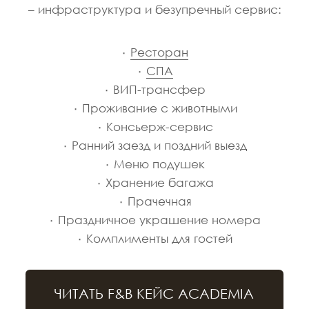
Проекты
О группе компаний
Работа с ОКН
Дубай
Гостиничный оператор
Брокерам
Блог
Сведения на сайте носят информационный характер.
Представленные на сайте изображения носят предварительный
ознакомительный характер и могут отличаться от фактических
проектных решений, реализуемых застройщиком. Не является
офертой или публичной офертой в соответствии со ст. 435, п. 2
ст. 437 ГК РФ.
Офис
Санкт-Петербург, Чкаловский проспект, 50
Построить маршрут
Контакты