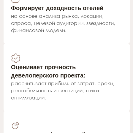
Источник Hotel Advisors
Прогноз по росту цен
в отелях 4★ в 2026—2027
+24%-26%
*аналитические данные Hotel Advisors