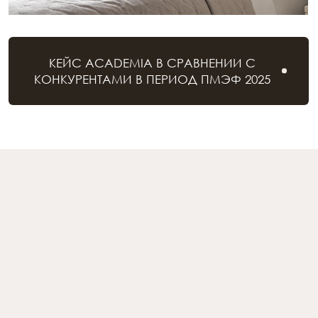
(II)
Локация
Отели ACADEMIA находятся в зонах
наибольшего спроса: Эрмитаж, набережные
Невы, Фонтанки и Мойки, Исаакиевский собор,
Невский проспект, Спас-на-Крови, Казанский
Собор, Русский Музей и Площадь Искусств,
Летний сад, Михайловский замок, Марсово
поле — все самые популярные локации
в пешей доступности.