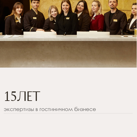
15
лет
экспертизы в гостиничном бизнесе
>500 000
83
%
база постоянных
круглогодичная
гостей отелей
загрузка отелей
+15-20
%
9,5
превышаем
средний