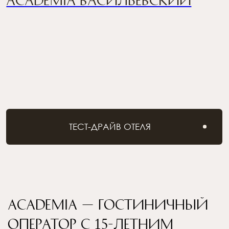
а партнеры получают стабильный пассивный
доход, передав все операционные задачи
в руки профессионалов.
I
Гарантированная
сдача в аренду
Оператор арендует объект целиком – нет
рисков пустующих помещений, что
обеспечивает стабильный поток арендных
платежей
II
Нет расходов на ТО
Амортизация и к/у за счет арендатора