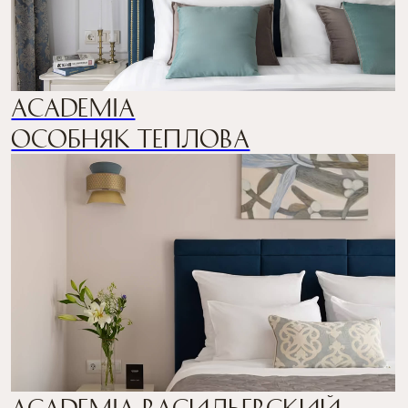
ТЕСТ-ДРАЙВ ОТЕЛЯ
ACADEMIA — гостиничный
оператор с 15-летним
опытом управления
отелями в России
и апартаментами в ОАЭ
Благодаря отлаженной бизнес-модели
и экспертному управлению отели показывают
операционные результаты выше рыночных,