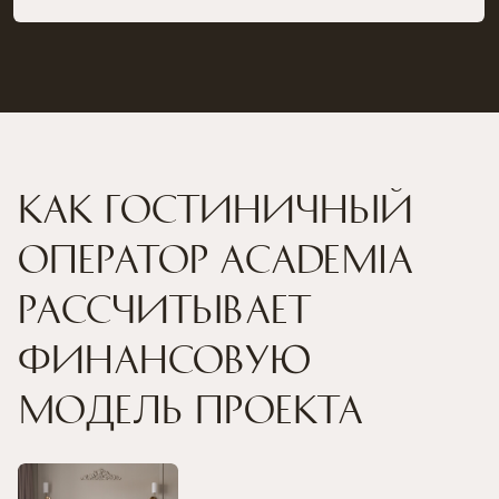
платежи по операционной недвижимости
Фиксирует годовой доход,
который может генерировать отель
и определяет долю дохода, которую
может выплачивать собственникам
недвижимости с учетом вознаграждения
гостиничного оператора