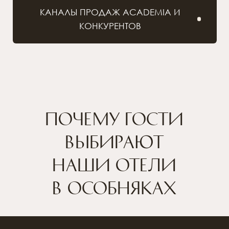
(III)
сервис
Помимо интерьеров, локации и атмосферы
важные критерии при выборе отеля для гостя
– инфраструктура и безупречный сервис:
٠
Ресторан
٠
СПА
٠ ВИП-трансфер
٠ Проживание с животными
٠ Консьерж-сервис
٠ Ранний заезд и поздний выезд
٠ Меню подушек
٠ Хранение багажа
٠ Прачечная
٠ Праздничное украшение номера
٠ Комплименты для гостей