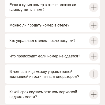
данных в соответствии с
Политикой по обработке
Если я купил номер в отеле, можно ли
персональных данных
самому жить в нем?
ОТПРАВИТЬ ЗАЯВКУ
Можно ли продать номер в отеле?
Кто управляет отелем после покупки?
Что происходит, если номер не сдается?
В чем разница между управляющей
Проекты
О группе компаний
Работа с ОКН
Дубай
компанией и гостиничным оператором?
Гостиничный оператор
Брокерам
Блог
Какой срок окупаемости коммерческой
Сведения на сайте носят информационный характер.
недвижимости?
Представленные на сайте изображения носят предварительный
ознакомительный характер и могут отличаться от фактических
проектных решений, реализуемых застройщиком. Не является