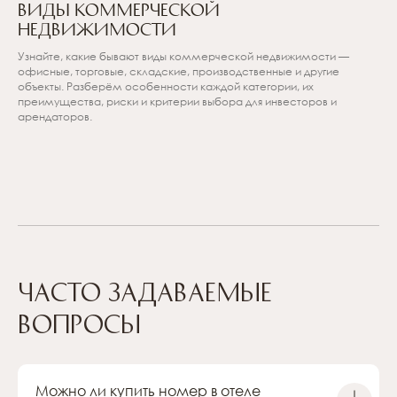
Виды коммерческой
Ознакомиться с проектами ACADEMIA
недвижимости
в
разделе Проекты
Узнайте, какие бывают виды коммерческой недвижимости —
офисные, торговые, складские, производственные и другие
или свяжитесь с нами, чтобы получить
объекты. Разберём особенности каждой категории, их
презентацию о гостиничной
преимущества, риски и критерии выбора для инвесторов и
недвижимости с гарантированной чистой
арендаторов.
доходностью от 10% годовых.
+7 (812) 614-11-90
cbo@academia-group.ru
Часто задаваемые
TELEGRAM-КАНАЛ «САЛОН
вопросы
ИМЕНИТЫХ РАНТЬЕ»
Можно ли купить номер в отеле