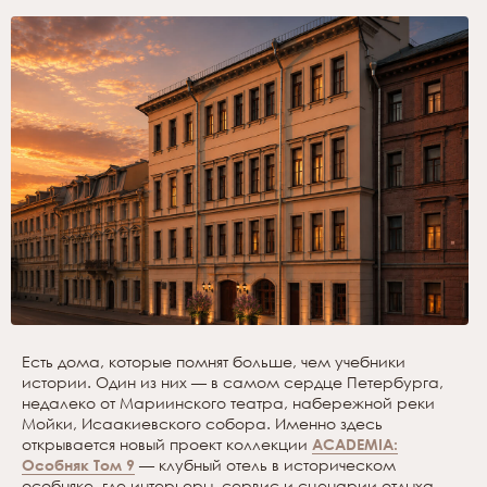
Есть дома, которые помнят больше, чем учебники
истории. Один из них — в самом сердце Петербурга,
недалеко от Мариинского театра, набережной реки
Мойки, Исаакиевского собора. Именно здесь
открывается новый проект коллекции
ACADEMIA:
Особняк Том 9
— клубный отель в историческом
особняке, где интерьеры, сервис и сценарии отдыха