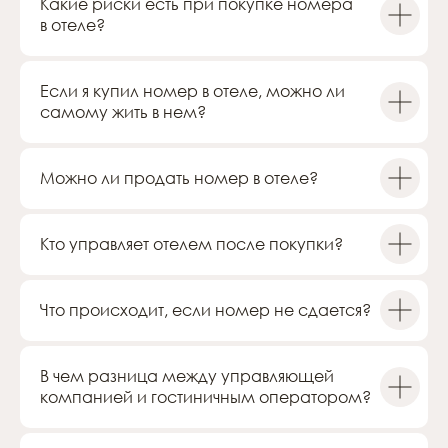
Какие риски есть при покупке номера
в отеле?
Если я купил номер в отеле, можно ли
самому жить в нем?
Проекты
О группе компаний
Работа с ОКН
Дубай
Гостиничный оператор
Брокерам
Блог
Можно ли продать номер в отеле?
Сведения на сайте носят информационный характер.
Представленные на сайте изображения носят предварительный
Кто управляет отелем после покупки?
ознакомительный характер и могут отличаться от фактических
проектных решений, реализуемых застройщиком. Не является
офертой или публичной офертой в соответствии со ст. 435, п. 2
ст. 437 ГК РФ.
Что происходит, если номер не сдается?
Офис
Санкт-Петербург, Чкаловский проспект, 50
В чем разница между управляющей
Построить маршрут
компанией и гостиничным оператором?
Контакты