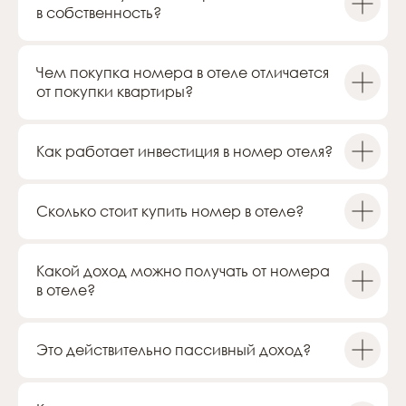
в собственность?
+7
Чем покупка номера в отеле отличается
от покупки квартиры?
Как работает инвестиция в номер отеля?
Сколько стоит купить номер в отеле?
Выражаю согласие на обработку персональных
данных в соответствии с
Политикой по
обработке персональных данных
Какой доход можно получать от номера
в отеле?
ОТПРАВИТЬ ЗАЯВКУ
Это действительно пассивный доход?