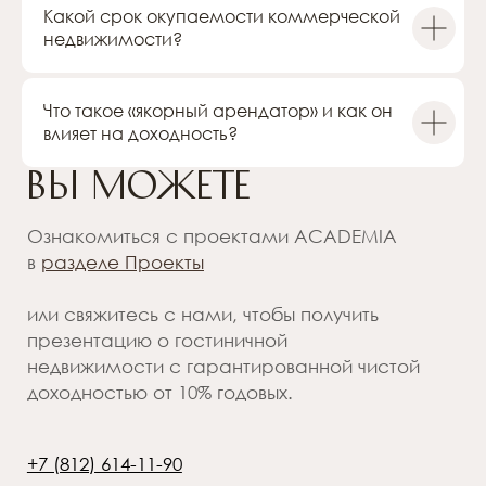
Какой срок окупаемости коммерческой
+7 (812) 614-11-90
недвижимости?
cbo@academia-group.ru
Что такое «якорный арендатор» и как он
влияет на доходность?
Политика
конфиденциальности
© 2014–2026 «ACADEMILAND» ®
Официальный сайт ACADEMIA