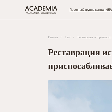
Проекты
О группе компаний
Р
Главная
/
Блог
/
Реставрация исторически
Реставрация и
приспосаблива