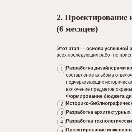
2. Проектирование 
(6
месяцев)
Этот этап — основа успешной 
всех последующих работ по прис
Разработка дизайнерами ко
1
составление альбома отдело
подчеркивающих исторический
включение предметов охраны 
Формирование бюджета диз
Историко-библиографичес
2
Разработка архитектурных
3
Разработка технологическ
4
Проектирование инженерн
5