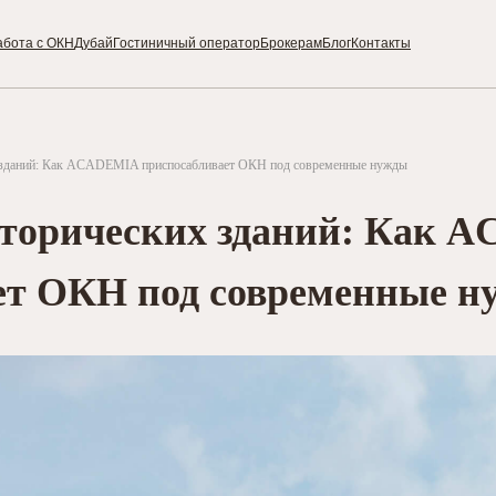
абота с ОКН
Дубай
Гостиничный оператор
Брокерам
Блог
Контакты
х зданий: Как ACADEMIA приспосабливает ОКН под современные нужды
сторических зданий: Как
ет ОКН под современные н