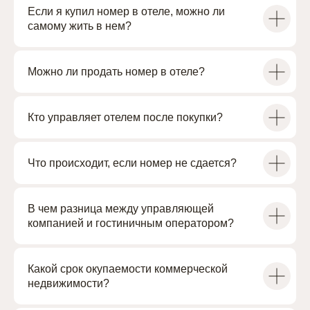
Если я купил номер в отеле, можно ли
самому жить в нем?
Можно ли продать номер в отеле?
Проекты
О группе компаний
Работа с ОКН
Дубай
Гостиничный оператор
Брокерам
Блог
Кто управляет отелем после покупки?
Сведения на сайте носят информационный характер.
Представленные на сайте изображения носят предварительный
Что происходит, если номер не сдается?
ознакомительный характер и могут отличаться от фактических
проектных решений, реализуемых застройщиком. Не является
офертой или публичной офертой в соответствии со ст. 435, п. 2 ст.
437 ГК РФ.
В чем разница между управляющей
компанией и гостиничным оператором?
Офис
Санкт-Петербург, Чкаловский проспект, 50
Построить маршрут
Какой срок окупаемости коммерческой
недвижимости?