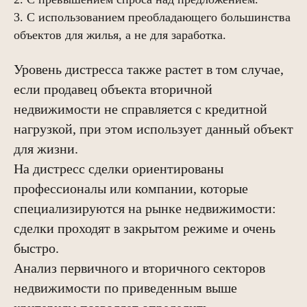
офертой или публичной офертой в соответствии со ст. 435, п. 2 ст.
3. С использованием преобладающего большинства
437 ГК РФ.
объектов для жилья, а не для заработка.
Офис
Санкт-Петербург, Чкаловский проспект, 50
Уровень дистресса также растет в том случае,
Построить маршрут
если продавец объекта вторичной
недвижимости не справляется с кредитной
Контакты
нагрузкой, при этом использует данный объект
+7 (812) 614-11-90
для жизни.
cbo@academia-group.ru
На дистресс сделки ориентированы
профессионалы или компании, которые
специализируются на рынке недвижимости:
сделки проходят в закрытом режиме и очень
Политика конфиденциальности
быстро.
© 2014–2026 «ACADEMILAND» ®
Анализ первичного и вторичного секторов
Официальный сайт ACADEMIA
недвижимости по приведенным выше