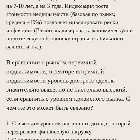
на 7-10 лет, а на 3 года. Индексация роста
стоимости недвижимости (базовая по рынку,
средняя +10%) позволяет нивелировать риски
инфляции. (Важно анализировать экономическую и
политическую обстановку страны, стабильность
валюты и т.д.).
В сравнении с рынком первичной
недвижимости, в секторе вторичной
недвижимости уровень дистресс сделок
значительно выше, но не настолько высокий,
если сравнить с уровнем кризисного рынка. С
Проекты
О группе компаний
Работа с ОКН
Дубай
Гостиничный оператор
Брокерам
Блог
чем же это может быть связано?
1. С высоким уровнем пассивного дохода, который
Сведения на сайте носят информационный характер.
Представленные на сайте изображения носят предварительный
перекрывает финансовую нагрузку.
ознакомительный характер и могут отличаться от фактических
проектных решений, реализуемых застройщиком. Не является
2. С превышением спроса над предложением.