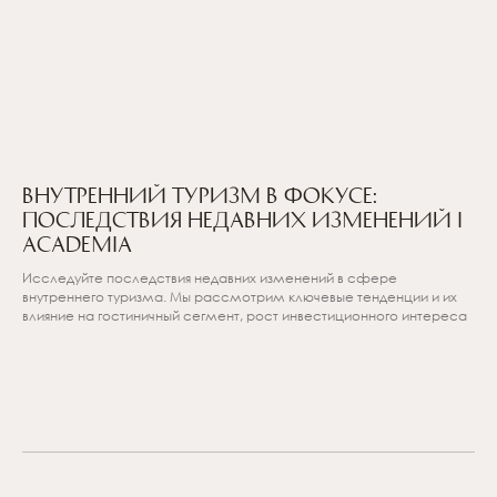
Выражаю согласие на обработку персональных
данных в соответствии с
Политикой по
обработке персональных данных
Внутренний туризм в фокусе:
Последствия недавних изменений I
ОТПРАВИТЬ ЗАЯВКУ
ACADEMIA
Исследуйте последствия недавних изменений в сфере
внутреннего туризма. Мы рассмотрим ключевые тенденции и их
влияние на гостиничный сегмент, рост инвестиционного интереса
Проекты
О группе компаний
Работа с ОКН
Дубай
Гостиничный оператор
Брокерам
Блог