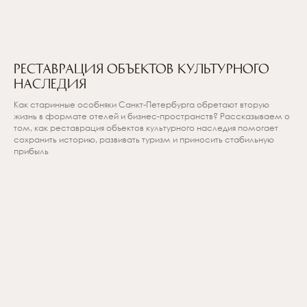
Реставрация объектов культурного
наследия
Как старинные особняки Санкт-Петербурга обретают вторую
жизнь в формате отелей и бизнес-пространств? Рассказываем о
том, как реставрация объектов культурного наследия помогает
сохранить историю, развивать туризм и приносить стабильную
прибыль
Вы можете
Ознакомиться с проектами ACADEMIA
в
разделе Проекты
или свяжитесь с нами, чтобы получить
презентацию о гостиничной
недвижимости с гарантированной чистой
доходностью от 10% годовых.