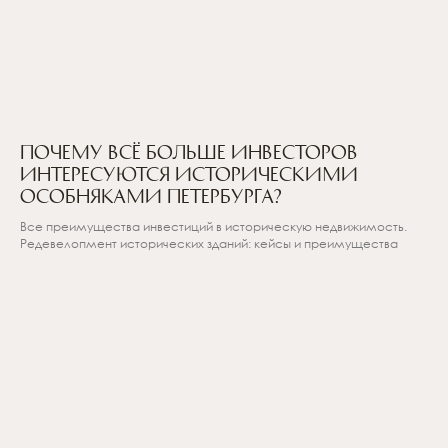
+7 (812) 614-11-90
cbo@academia-group.ru
Почему всё больше инвесторов
интересуются историческими
TELEGRAM-КАНАЛ «САЛОН
особняками Петербурга?
ИМЕНИТЫХ РАНТЬЕ»
Все преимущества инвестиций в историческую недвижимость.
Редевелопмент исторических зданий: кейсы и преимущества
+7