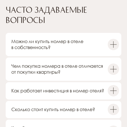
Часто задаваемые
Сведения на сайте носят информационный характер.
вопросы
Представленные на сайте изображения носят предварительный
ознакомительный характер и могут отличаться от фактических
проектных решений, реализуемых застройщиком. Не является
офертой или публичной офертой в соответствии со ст. 435, п. 2
ст. 437 ГК РФ.
Можно ли купить номер в отеле
в собственность?
Офис
Санкт-Петербург, Чкаловский проспект, 50
Построить маршрут
Чем покупка номера в отеле отличается
от покупки квартиры?
Контакты
+7 (812) 614-11-90
Как работает инвестиция в номер отеля?
cbo@academia-group.ru
Сколько стоит купить номер в отеле?
Политика