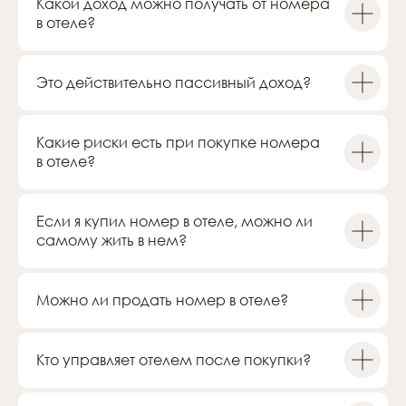
Какой доход можно получать от номера
конфиденциальности
в отеле?
© 2014–2026 «ACADEMILAND» ®
Официальный сайт ACADEMIA
Это действительно пассивный доход?
Какие риски есть при покупке номера
в отеле?
Если я купил номер в отеле, можно ли
самому жить в нем?
Можно ли продать номер в отеле?
Кто управляет отелем после покупки?