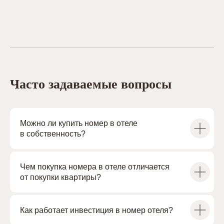
Вы можете
Ознакомиться с проектами ACADEMIA
в
разделе Проекты
или свяжитесь с нами, чтобы получить
Часто задаваемые вопросы
презентацию о гостиничной недвижимости
с гарантированной чистой доходностью
от 10% годовых.
Можно ли купить номер в отеле
в собственность?
+7 (812) 614-11-90
cbo@academia-group.ru
Чем покупка номера в отеле отличается
от покупки квартиры?
Как работает инвестиция в номер отеля?
TELEGRAM-КАНАЛ «САЛОН