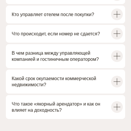
Кто управляет отелем после покупки?
Что происходит, если номер не сдается?
В чем разница между управляющей
компанией и гостиничным оператором?
Проекты
О группе компаний
Работа с ОКН
Дубай
Гостиничный оператор
Брокерам
Блог
Какой срок окупаемости коммерческой
недвижимости?
Сведения на сайте носят информационный характер.
Представленные на сайте изображения носят предварительный
ознакомительный характер и могут отличаться от фактических
проектных решений, реализуемых застройщиком. Не является
Что такое «якорный арендатор» и как он
офертой или публичной офертой в соответствии со ст. 435, п. 2 ст.
437 ГК РФ.
влияет на доходность?
Офис
Санкт-Петербург, Чкаловский проспект, 50