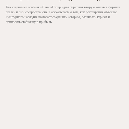
Как старинные особняки Санкт-Петербурга обретают вторую жизнь в формате
отелей и бизнес-пространств? Рассказываем о том, как реставрация объектов
культурного наследия помогает сохранить историю, развивать туризм и
приносить стабильную прибыль
Вы можете
Ознакомиться с проектами ACADEMIA
в
разделе Проекты
или свяжитесь с нами, чтобы получить
презентацию о гостиничной недвижимости
с гарантированной чистой доходностью
от 10% годовых.
+7 (812) 614-11-90
cbo@academia-group.ru