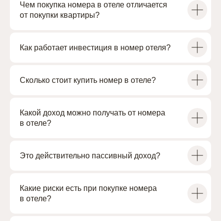
Офис
Чем покупка номера в отеле отличается
Санкт-Петербург, Чкаловский проспект, 50
от покупки квартиры?
Построить маршрут
Как работает инвестиция в номер отеля?
Контакты
+7 (812) 614-11-90
cbo@academia-group.ru
Сколько стоит купить номер в отеле?
Какой доход можно получать от номера
в отеле?
Политика конфиденциальности
Это действительно пассивный доход?
© 2014–2026 «ACADEMILAND» ®
Официальный сайт ACADEMIA
Какие риски есть при покупке номера
в отеле?