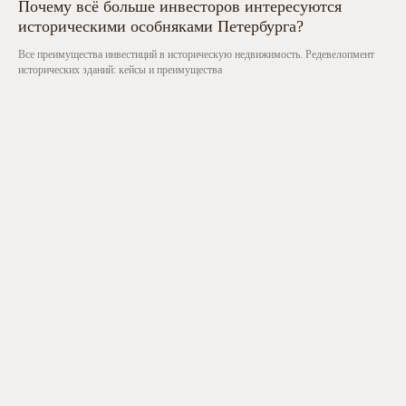
Почему всё больше инвесторов интересуются
TELEGRAM-КАНАЛ «САЛОН
историческими особняками Петербурга?
ИМЕНИТЫХ РАНТЬЕ»
Все преимущества инвестиций в историческую недвижимость. Редевелопмент
исторических зданий: кейсы и преимущества
+7
Выражаю согласие на обработку персональных
данных в соответствии с
Политикой по обработке
персональных данных