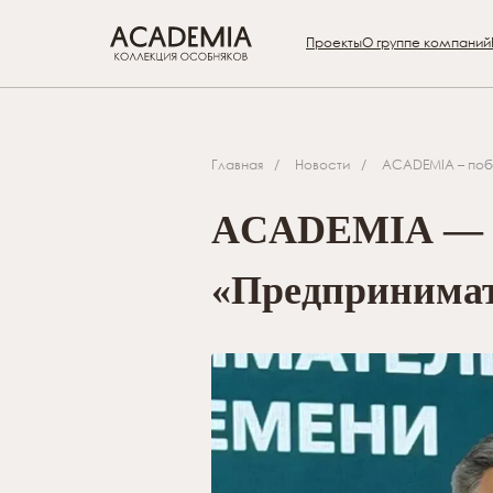
Проекты
О группе компаний
Главная
/
Новости
/
ACADEMIA – поб
ACADEMIA — п
«Предпринимат