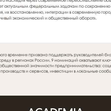
ного наследия через современное переосмысление объе
ает актуальным федеральным задачам по сохранению 
ия, их восстановлению, интеграции в современную гор
ойчивый экономический и общественный оборот».
ого времени» призвана поддержать руководителей б
реду в регионах России. 9 номинаций охватывают клю
общественной значимости предпринимательства: созд
 производств и сервисов, инвестиции в локальные соо